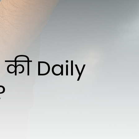
 की Daily
?